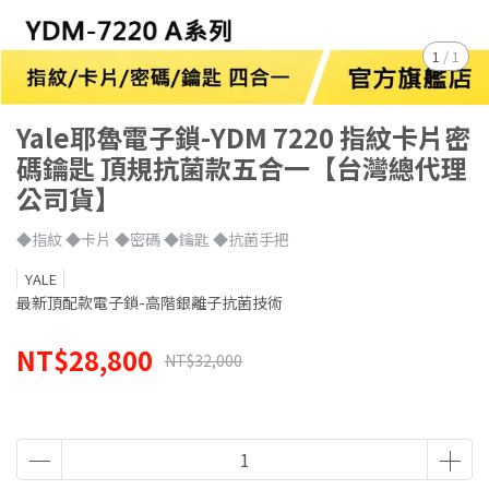
1
/
1
Yale耶魯電子鎖-YDM 7220 指紋卡片密
碼鑰匙 頂規抗菌款五合一【台灣總代理
公司貨】
◆指紋 ◆卡片 ◆密碼 ◆鑰匙 ◆抗菌手把
YALE
最新頂配款電子鎖-高階銀離子抗菌技術
NT$28,800
NT$32,000