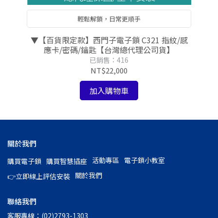
輕鬆解鎖，日常更順手
0S
▼【百貨限定款】西門子電子鎖 C321 指紋/感
【
應卡/密碼/鑰匙【台灣總代理公司貨】
已銷售：416
NT$22,000
加入購物車
關於我們
活動專區
電子鎖小教室
購買電子鎖
購買智慧插座
關於我們
👉立即線上評估安裝
聯絡我們
客服專線：(02)2793-1303