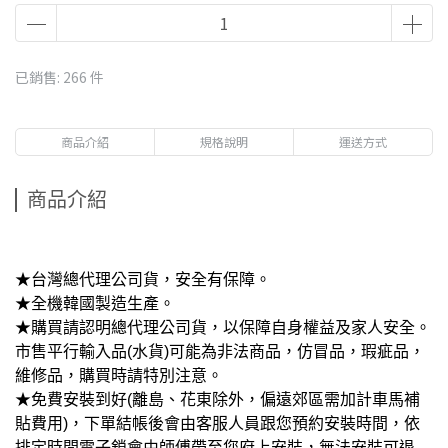
已銷售: 266 件
商品介紹
規格說明
運送方式
商品介紹
★台灣總代理公司貨，安全有保障。
★全機韓國製造生產。
★購買請認明總代理公司貨，以保障自身權益及家人安全。
市售平行輸入品(水貨)可能為非法商品，仿冒品，瑕疵品，
維修品，購買時請特別注意。
★免費安裝到好(離島、花東除外，偏遠郊區需加計車馬補
貼費用)，下單結帳後會由客服人員跟您預約安裝時間，依
排定時間電子鎖會由師傅帶至您府上安裝，無法安裝可退