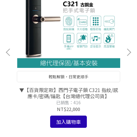
輕鬆解鎖，日常更順手
子鎖
▼【百貨限定款】西門子電子鎖 C321 指紋/感
【
/鑰
應卡/密碼/鑰匙【台灣總代理公司貨】
已銷售：416
NT$22,000
加入購物車