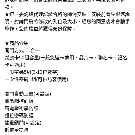
款。
★統一委託總代理認證合格的師傳安裝，安裝前會先跟您說
明、討論門扇將修改的孔位及大小，經您的同意後才會動手
施作，您的權益將獲得充份保障。
★商品介紹
開門方式-二合一
感應卡50組容量(一般悠遊卡適用
、晶片卡、聯名卡、記名
卡可適用)
一般密碼5組(3-12位數字)
一次性密碼1組(可供訪客使用)
關門自動上鎖(可設定)
液晶觸控面板
高電壓衝擊防謢
虛位密碼防護
雙重鎖門(可設定)
低電量提醒