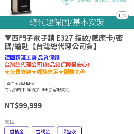
1
/
3
▼西門子電子鎖 E327 指紋/感應卡/密
碼/鑰匙【台灣總代理公司貨】
德國精湛工藝 品質保證
台灣總代理公司貨!品質保障最安心!
★免費安裝★經驗充足★服務完善
西門子SIEMENS
商品預購中!詳情加LINE@客服詢問!
NT$99,999
顏色
香檳金
古銅金
深空灰