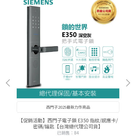
西門子2025最新力作商品
【促銷活動】西門子電子鎖 E350 指紋/感應卡/
▼
密碼/鑰匙【台灣總代理公司貨】
已銷售：84