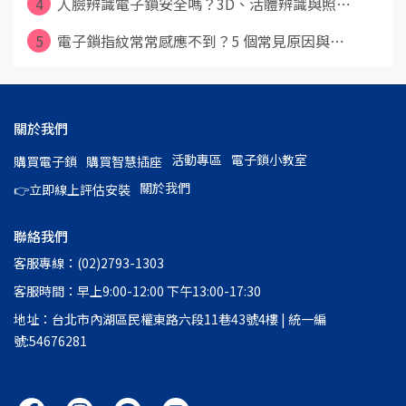
4
人臉辨識電子鎖安全嗎？3D、活體辨識與照⋯
5
電子鎖指紋常常感應不到？5 個常見原因與⋯
關於我們
活動專區
電子鎖小教室
購買電子鎖
購買智慧插座
關於我們
👉立即線上評估安裝
聯絡我們
客服專線：(02)2793-1303
客服時間：早上9:00-12:00 下午13:00-17:30
地址：台北市內湖區民權東路六段11巷43號4樓 | 統一編
號:54676281