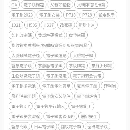
QA
電子鎖問題
父親節禮物
父親節禮物推薦
電子鎖2023
電子鎖安裝
P718
P728
設定教學
1321
H505
H537
改密碼
新增卡片
如何改密碼
雙重解碼模式
虛位密碼
指紋鎖推薦哪些?選購時會遇到那些問題呢?
人臉辨識電子鎖
電子鎖選購
人臉電子鎖
智慧電子鎖
掌靜脈電子鎖
掌紋辨識
掌靜脈辨識
生物辨識電子鎖
電子鎖沒電
電子鎖緊急供電
電子鎖換電池
電子鎖電池異常
夏普電子鎖
菲利浦
飛利浦電子鎖
電子鎖安裝條件
電子鎖評估
電子鎖DIY
電子鎖平行輸入
電子鎖施工
電子鎖安裝流程
電子鎖售後服務
居家安全
智慧門鎖
日本電子鎖
指紋電子鎖
密碼電子鎖