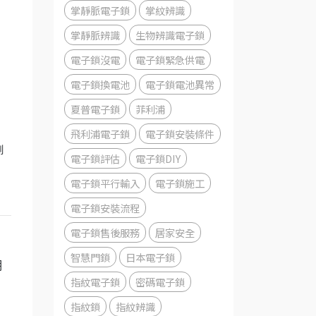
掌靜脈電子鎖
掌紋辨識
掌靜脈辨識
生物辨識電子鎖
電子鎖沒電
電子鎖緊急供電
電子鎖換電池
電子鎖電池異常
夏普電子鎖
菲利浦
飛利浦電子鎖
電子鎖安裝條件
到
電子鎖評估
電子鎖DIY
電子鎖平行輸入
電子鎖施工
電子鎖安裝流程
電子鎖售後服務
居家安全
智慧門鎖
日本電子鎖
期
指紋電子鎖
密碼電子鎖
指紋鎖
指紋辨識