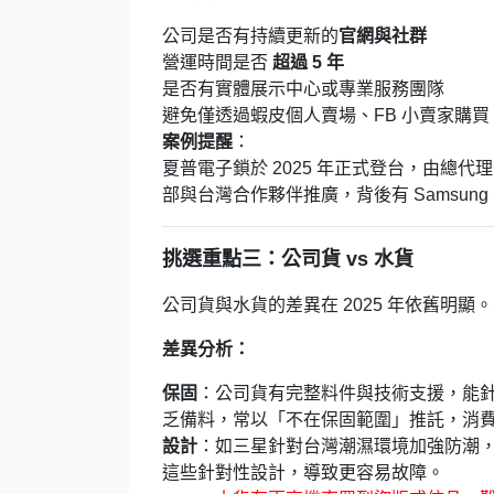
公司是否有持續更新的
官網與社群
營運時間是否
超過 5 年
是否有實體展示中心或專業服務團隊
避免僅透過蝦皮個人賣場、FB 小賣家購買
案例提醒
：
夏普電子鎖於 2025 年正式登台，由總代
部與台灣合作夥伴推廣，背後有 Samsung
挑選重點三：公司貨 vs 水貨
公司貨與水貨的差異在 2025 年依舊明
差異分析：
保固
：公司貨有完整料件與技術支援，能
乏備料，常以「不在保固範圍」推託，消
設計
：如三星針對台灣潮濕環境加強防潮
這些針對性設計，導致更容易故障。