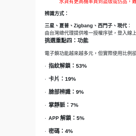
水貨有更高機率買到盜版或仿品，
辨識方式：
三星、夏普、Zigbang、西門子、現代
：
由台灣總代理提供唯一授權序號，登入線
挑選重點四：功能
電子鎖功能越來越多元，但實際使用比例
指紋解鎖：53%
·
卡片：19%
·
臉部辨識：9%
·
掌靜脈：7%
·
解鎖：5%
·
APP
密碼：4%
·