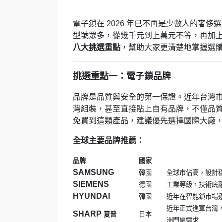
電子鎖在 2026 年已不再是少數人的奢
型號眾多，從幾千元到上萬元不等，再加
八大挑選重點
，幫助大家更清楚地掌握選購
挑選重點一：電子鎖品牌
品牌是品質與安全的第一保證。近年台灣市
灣組裝，甚至直接貼上自有品牌，不僅品
免買到這類產品，建議優先選擇國際大廠
全球主要品牌推薦：
品牌
國家
SAMSUNG
韓國
全球市佔高，設計
SIEMENS
德國
工業等級，技術底
HYUNDAI
韓國
近年在智能鎖市場
近年正式進軍台灣
SHARP
夏普
日本
洲門扇需求