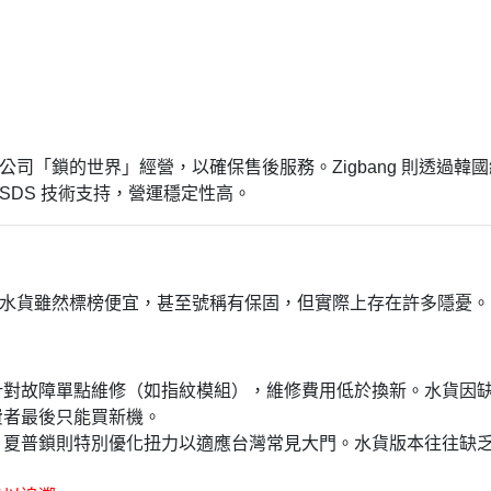
理公司「鎖的世界」經營，以確保售後服務。Zigbang 則透過韓
 SDS 技術支持，營運穩定性高。
顯。水貨雖然標榜便宜，甚至號稱有保固，但實際上存在許多隱憂。
針對故障單點維修（如指紋模組），維修費用低於換新。水貨因
費者最後只能買新機。
，夏普鎖則特別優化扭力以適應台灣常見大門。水貨版本往往缺