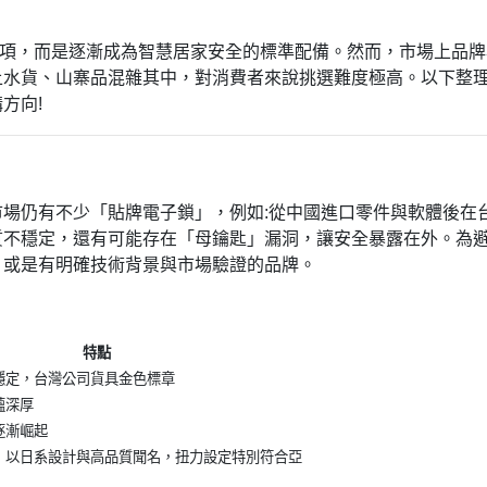
侈選項，而是逐漸成為智慧居家安全的標準配備。然而，市場上品
上水貨、山寨品混雜其中，對消費者來說挑選難度極高。以下整
方向!
場仍有不少「貼牌電子鎖」，例如:從中國進口零件與軟體後在
質不穩定，還有可能存在「母鑰匙」漏洞，讓安全暴露在外。為
，或是有明確技術背景與市場驗證的品牌。
特點
穩定，台灣公司貨具金色標章
蘊深厚
逐漸崛起
，以日系設計與高品質聞名，扭力設定特別符合亞