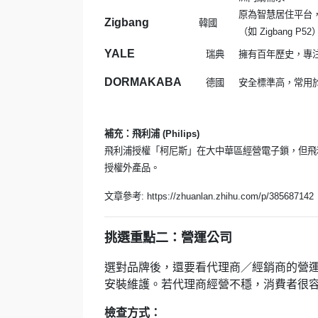
原為智慧居住平台，與
Zigbang
韓國
（如 Zigbang P
YALE
瑞典
擁有百年歷史，專
DORMAKABA
德國
安全標準高，常用
補充：飛利浦 (Philips)
飛利浦授權「柯尼斯」在大中華區經營電子鎖，但飛
授權外產品。
文章參考:
https://zhuanlan.zhihu.com/p/385687142
挑選重點二：營運公司
選對品牌後，還要看代理商／經銷商的營
安裝維護。若代理商經營不穩，消費者很
檢查方式：