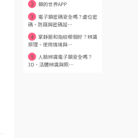
2
鎖的世界APP
3
電子鎖密碼安全嗎？虛位密
碼、防窺與密碼設⋯
4
掌靜脈和指紋哪個好？辨識
原理、使用情境與⋯
5
人臉辨識電子鎖安全嗎？
3D、活體辨識與照⋯