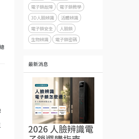
電子鎖故障
電子鎖教學
3D人臉辨識
活體辨識
電子鎖安全
人臉鎖
生物辨識
電子鎖密碼
國總
最新消息
缺
2026 人臉辨識電
乏