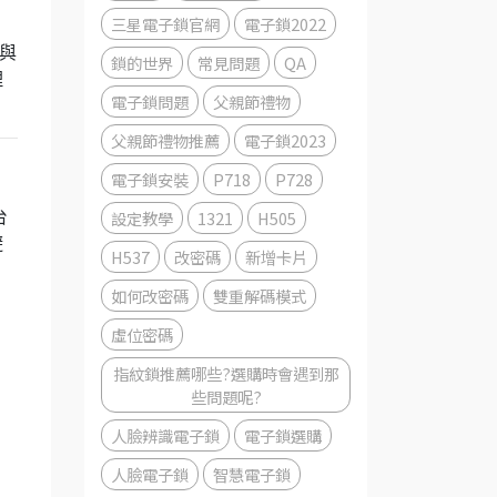
三星電子鎖官網
電子鎖2022
牌與
鎖的世界
常見問題
QA
理
電子鎖問題
父親節禮物
父親節禮物推薦
電子鎖2023
電子鎖安裝
P718
P728
設定教學
1321
H505
台
避
H537
改密碼
新增卡片
如何改密碼
雙重解碼模式
虛位密碼
指紋鎖推薦哪些?選購時會遇到那
些問題呢?
人臉辨識電子鎖
電子鎖選購
人臉電子鎖
智慧電子鎖