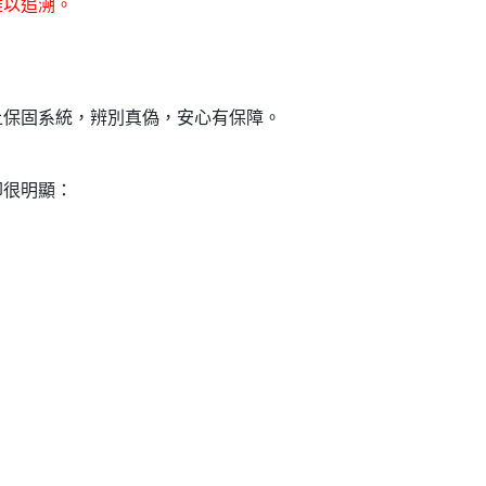
難以追溯。
上保固系統，辨別真偽，安心有保障。
卻很明顯：