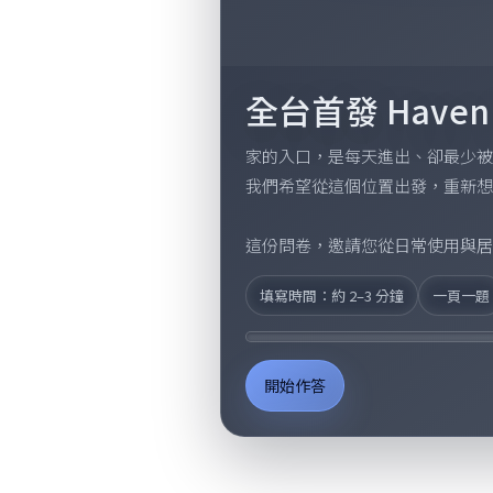
全台首發 Haven
家的入口，是每天進出、卻最少被
我們希望從這個位置出發，重新想
這份問卷，邀請您從日常使用與居
填寫時間：約 2–3 分鐘
一頁一題
開始作答