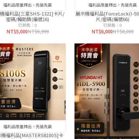
福利品限量釋出，先搶先贏
福利品限量釋出，先搶先贏
機福利品[三星SHS-1321]卡片/
展示機福利品[ForceLock(I-50
密碼/輔助鎖(編號16)
片/密碼(編號66)
已銷售：0
已銷售：0
NT$5,000
NT$6,999
NT$6,000
NT$8,000
福利品限量釋出，先搶先贏
機福利品[MASTERS8100S]卡