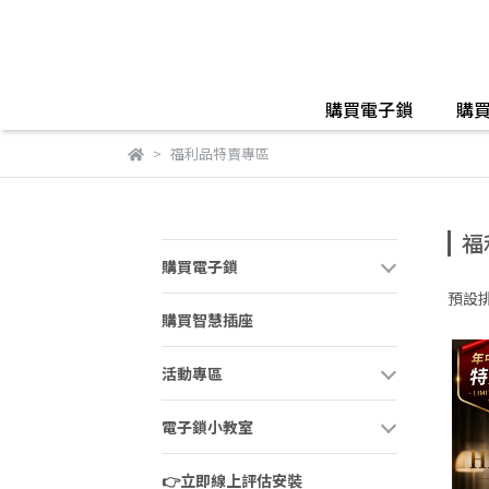
購買電子鎖
購
福利品特賣專區
福
購買電子鎖
預設
購買智慧插座
活動專區
電子鎖小教室
👉立即線上評估安裝