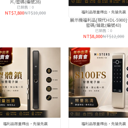
片/密碼(編號28)
已銷售：0
福利品限量釋出，先搶先贏
NT$7,800
NT$10,000
展示機福利品[現代HDL-5900]
密碼/鑰匙(編號43)
已銷售：0
NT$8,000
NT$12,000
福利品限量釋出，先搶先贏
福利品限量釋出，先搶先贏