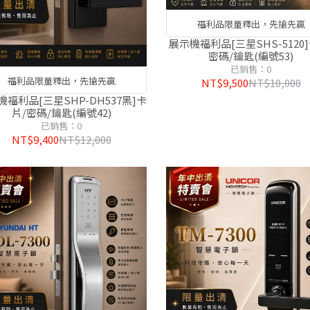
福利品限量釋出，先搶先贏
展示機福利品[三星SHS-5120]
密碼/鑰匙(編號53)
已銷售：0
福利品限量釋出，先搶先贏
NT$9,500
NT$10,000
機福利品[三星SHP-DH537黑]卡
片/密碼/鑰匙(編號42)
已銷售：0
NT$9,400
NT$12,000