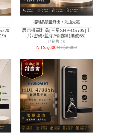
福利品限量釋出，先搶先贏
S220
展示機福利品[三星SHP-DS705]卡
9)
片/密碼/藍芽/輔助鎖(編號65)
已銷售：0
NT$5,000
NT$8,000