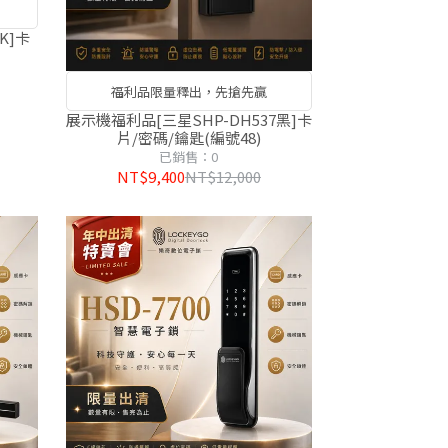
K]卡
福利品限量釋出，先搶先贏
展示機福利品[三星SHP-DH537黑]卡
片/密碼/鑰匙(編號48)
已銷售：0
NT$9,400
NT$12,000