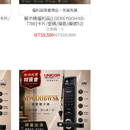
福利品限量釋出，先搶先贏
卡片/
展示機福利品[LOCKEYGOHSD-
7700]卡片/密碼/鑰匙(編號52)
已銷售：0
NT$9,500
NT$10,000