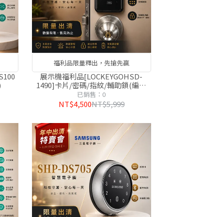
福利品限量釋出，先搶先贏
S100
展示機福利品[LOCKEYGOHSD-
)
1490]卡片/密碼/指紋/輔助鎖(編號
37)
已銷售：0
NT$4,500
NT$5,999