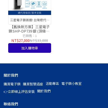
三星電子鎖首選! 台灣總代理
公司貨!
【舊換新方案】三星電子
鎖SHP-DP739 銀 (頂級款)
感應卡/密碼/藍芽APP/指
已銷售：1
紋/鑰匙【台灣總代理公司
NT$27,000
NT$33,000
貨】
加入購物車
關於我們
活動專區
電子鎖小教室
購買電子鎖
購買智慧插座
關於我們
👉立即線上評估安裝
聯絡我們