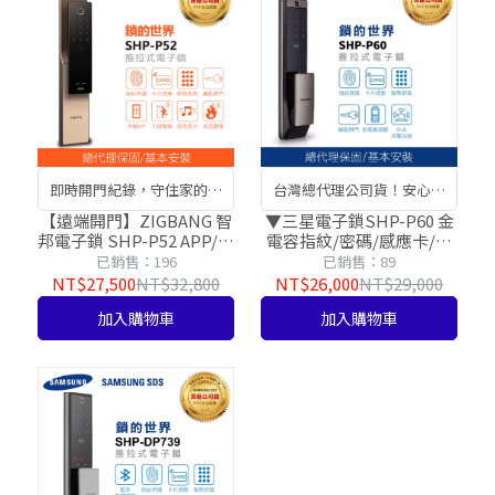
即時開門紀錄，守住家的每
台灣總代理公司貨！安心有
一道關卡
保障！
【遠端開門】ZIGBANG 智
▼三星電子鎖SHP-P60 金
邦電子鎖 SHP-P52 APP/指
電容指紋/密碼/感應卡/鑰
紋/卡片/密碼/鑰匙【台灣
匙/門鈴【台灣總代理公司
已銷售：196
已銷售：89
總代理公司貨】
貨】
NT$27,500
NT$32,800
NT$26,000
NT$29,000
加入購物車
加入購物車