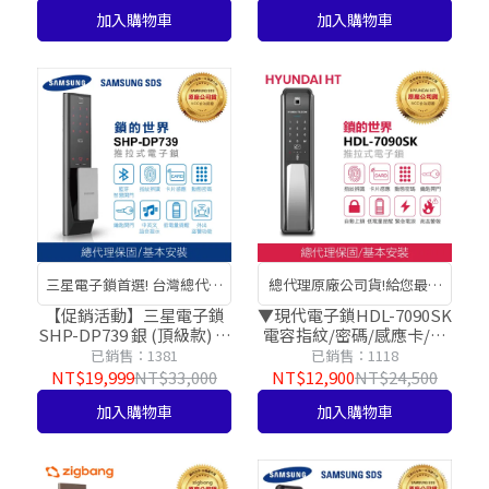
加入購物車
加入購物車
三星電子鎖首選! 台灣總代理
總代理原廠公司貨!給您最安
公司貨!
心的服務好品質
【促銷活動】三星電子鎖
▼現代電子鎖HDL-7090SK
SHP-DP739 銀 (頂級款) 感
電容指紋/密碼/感應卡/鑰
應卡/密碼/藍芽APP/指紋/
匙
已銷售：1381
已銷售：1118
鑰匙【台灣總代理公司
NT$19,999
NT$33,000
NT$12,900
NT$24,500
貨】
加入購物車
加入購物車