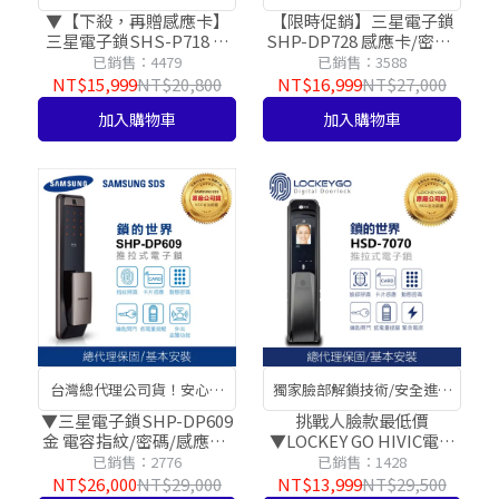
最安心!
▼【下殺，再贈感應卡】
【限時促銷】三星電子鎖
三星電子鎖SHS-P718 指
SHP-DP728 感應卡/密碼/
紋/密碼/感應卡/鑰匙四合
藍芽APP/指紋/鑰匙【台灣
已銷售：4479
已銷售：3588
一 【台灣總代理公司貨】
總代理公司貨】
NT$15,999
NT$20,800
NT$16,999
NT$27,000
加入購物車
加入購物車
台灣總代理公司貨！安心有
獨家臉部解鎖技術/安全進門
保障！
更快速
▼三星電子鎖SHP-DP609
挑戰人臉款最低價
金 電容指紋/密碼/感應卡/
▼LOCKEY GO HIVIC電子
鑰匙/門鈴【台灣總代理公
鎖HSD-7070 臉部辨識/掌
已銷售：2776
已銷售：1428
司貨】
紋辨識/密碼/感應卡/鑰匙
NT$26,000
NT$29,000
NT$13,999
NT$29,500