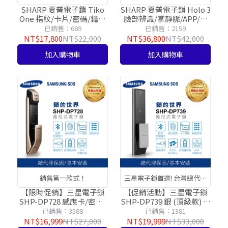
一刻
× 內建貓眼螢幕
SHARP 夏普電子鎖 Tiko
SHARP 夏普電子鎖 Holo 3
One 指紋/卡片/密碼/鑰匙
臉部辨識/掌靜脈/APP/指
【台灣總代理公司貨】
紋/卡片/密碼/鑰匙【台灣
已銷售：689
已銷售：2159
總代理公司貨】
NT$17,800
NT$22,000
NT$36,800
NT$42,000
加入購物車
加入購物車
銷售第一款式！
三星電子鎖首選! 台灣總代理
公司貨!
【限時促銷】三星電子鎖
【促銷活動】三星電子鎖
SHP-DP728 感應卡/密碼/
SHP-DP739 銀 (頂級款) 感
藍芽APP/指紋/鑰匙【台灣
應卡/密碼/藍芽APP/指紋/
已銷售：3588
已銷售：1381
總代理公司貨】
鑰匙【台灣總代理公司
NT$16,999
NT$27,000
NT$19,999
NT$33,000