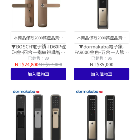
本商品保有2000萬產品責任
本商品保有2000萬產品責任
險，讓您安裝使用有保障!​
險，讓您安裝使用有保障!​
▼BOSCH電子鎖-ID60P琥
▼dormakaba電子鎖-
珀金-四合一指紋辨識智慧
FA9000金色-五合一人臉辨
電子鎖【台灣總代理公司
識智慧電子鎖【台灣總代
已銷售：89
已銷售：96
貨】
理公司貨】
NT$24,800
NT$27,000
NT$35,000
加入購物車
加入購物車