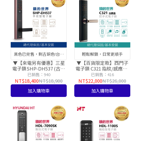
黑色已完售，剩古銅色!台灣
輕鬆解鎖，日常更順手
總代理公司貨!品質保障最安
▼【來電另有優惠】三星
▼【百貨限定款】西門子
電子鎖SHP-DH537 (古銅
電子鎖 C321 指紋/感應卡/
心!
色) 密碼/感應卡/鑰匙三合
密碼/鑰匙【台灣總代理公
已銷售：940
已銷售：416
一【台灣總代理公司貨】
司貨】
NT$18,400
NT$18,900
NT$22,000
NT$26,000
加入購物車
加入購物車