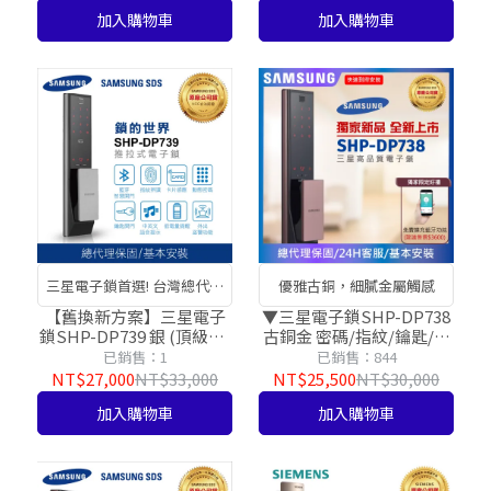
貨】
加入購物車
加入購物車
三星電子鎖首選! 台灣總代理
優雅古銅，細膩金屬觸感
公司貨!
【舊換新方案】三星電子
▼三星電子鎖SHP-DP738
鎖SHP-DP739 銀 (頂級款)
古銅金 密碼/指紋/鑰匙/藍
感應卡/密碼/藍芽APP/指
芽開門【台灣總代理公司
已銷售：1
已銷售：844
紋/鑰匙【台灣總代理公司
貨】
NT$27,000
NT$33,000
NT$25,500
NT$30,000
貨】
加入購物車
加入購物車