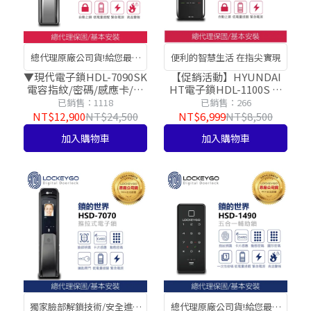
總代理原廠公司貨!給您最安
便利的智慧生活 在指尖實現
心的服務好品質
▼現代電子鎖HDL-7090SK
【促銷活動】HYUNDAI
電容指紋/密碼/感應卡/鑰
HT電子鎖HDL-1100S 密
匙
碼/感應卡(可使用悠遊卡)
已銷售：1118
已銷售：266
NT$12,900
NT$24,500
NT$6,999
NT$8,500
加入購物車
加入購物車
獨家臉部解鎖技術/安全進門
總代理原廠公司貨!給您最安