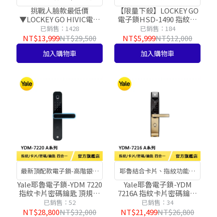
更快速
心的服務好品質
挑戰人臉款最低價
【限量下殺】LOCKEY GO
▼LOCKEY GO HIVIC電子
電子鎖HSD-1490 指紋辨
鎖HSD-7070 臉部辨識/掌
識/密碼/圖形密碼/一次性
已銷售：1428
已銷售：184
紋辨識/密碼/感應卡/鑰匙
密碼/感應卡
NT$13,999
NT$29,500
NT$5,999
NT$12,000
加入購物車
加入購物車
最新頂配款電子鎖-高階銀離
耶魯結合卡片、指紋功能的
子抗菌技術
進階款電子鎖
Yale耶魯電子鎖-YDM 7220
Yale耶魯電子鎖-YDM
指紋卡片密碼鑰匙 頂規抗
7216A 指紋卡片密碼鑰匙
菌款五合一【台灣總代理
四合一【台灣總代理公司
已銷售：52
已銷售：34
公司貨】
貨】
NT$28,800
NT$32,000
NT$21,499
NT$26,800