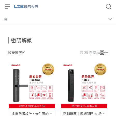
密碼解鎖
預設排序
共 29 件商品
多重防護設計，守住家的每
熱銷推薦｜遠端開門 × 臉辨