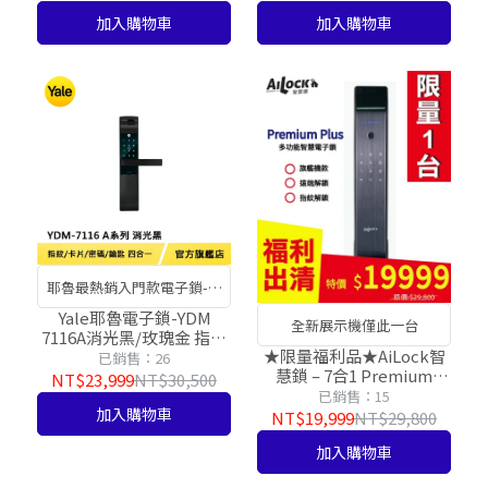
加入購物車
加入購物車
耶魯最熱銷入門款電子鎖-電
容式指紋
Yale耶魯電子鎖-YDM
全新展示機僅此一台
7116A消光黑/玫瑰金 指紋
★限量福利品★AiLock智
卡片密碼鑰匙四合一【台
已銷售：26
慧鎖 – 7合1 Premium
灣總代理公司貨】
NT$23,999
NT$30,500
Plus【旗艦Plus款】【台
已銷售：15
灣總代理公司貨】
加入購物車
NT$19,999
NT$29,800
加入購物車