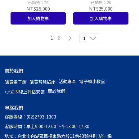
慧推拉式電子鎖【台灣總
拉式電子鎖【台灣總代理
已銷售：28
已銷售：20
代理公司貨】
公司貨】
NT$26,000
NT$25,000
加入購物車
加入購物車
1
2
1
關於我們
活動專區
電子鎖小教室
購買電子鎖
購買智慧插座
關於我們
👉立即線上評估安裝
聯絡我們
客服專線：(02)2793-1303
客服時間：早上9:00-12:00 下午13:00-17:30
地址：台北市內湖區民權東路六段11巷43號4樓 | 統一編