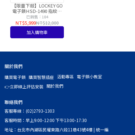
心的服務好品質
【限量下殺】LOCKEY GO
電子鎖HSD-1490 指紋辨
識/密碼/圖形密碼/一次性
已銷售：184
密碼/感應卡
NT$5,999
NT$12,000
加入購物車
關於我們
活動專區
電子鎖小教室
購買電子鎖
購買智慧插座
關於我們
👉立即線上評估安裝
聯絡我們
客服專線：(02)2793-1303
客服時間：早上9:00-12:00 下午13:00-17:30
地址：台北市內湖區民權東路六段11巷43號4樓 | 統一編